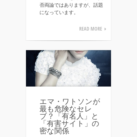
否両論ではありますが、話題
になっています。
READ MORE
エマ・ワトソンが
最も危険なセレ
ブ？「有名人」と
「有害サイト」の
密な関係