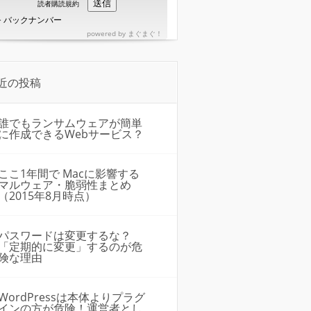
読者購読規約
>
バックナンバー
powered by
まぐまぐ！
近の投稿
誰でもランサムウェアが簡単
に作成できるWebサービス？
ここ1年間で Macに影響する
マルウェア・脆弱性まとめ
（2015年8月時点）
パスワードは変更するな？
「定期的に変更」するのが危
険な理由
WordPressは本体よりプラグ
インの方が危険！運営者とし