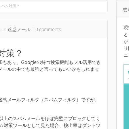
でスパム対策？
管
現
6 in
迷惑メール
|
0 comments
と
か
リ
ム対策？
ニ
Bもあり、Googleの持つ検索機能もフル活用でき
ーメールの中でも最強と言ってもいいかもしれませ
る迷惑メールフィルタ（スパムフィルタ）ですが、
%以上のスパムメールをほぼ完璧にブロックしてく
ム対策ツールとして見た場合、検出率はダントツ