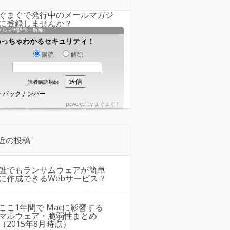
ぐまぐで発行中のメールマガジ
に登録しませんか？
メルマガ購読・解除
めっちゃわかるセキュリティ！
購読
解除
読者購読規約
>
バックナンバー
powered by
まぐまぐ！
近の投稿
誰でもランサムウェアが簡単
に作成できるWebサービス？
ここ1年間で Macに影響する
マルウェア・脆弱性まとめ
（2015年8月時点）