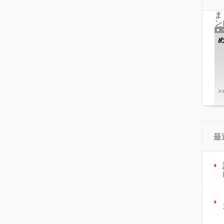
ま
ン
>
最