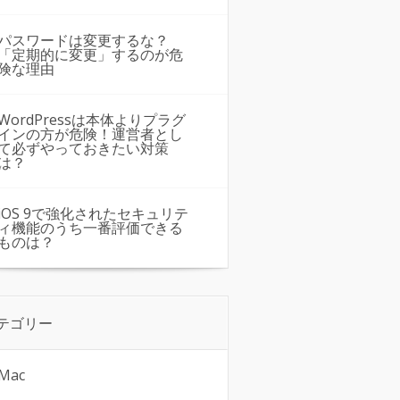
パスワードは変更するな？
「定期的に変更」するのが危
険な理由
WordPressは本体よりプラグ
インの方が危険！運営者とし
て必ずやっておきたい対策
は？
iOS 9で強化されたセキュリテ
ィ機能のうち一番評価できる
ものは？
テゴリー
Mac