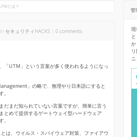
UTMとは？
管
現
 in
セキュリティHACKS
|
0 comments
と
か
リ
ニ
、「UTM」という言葉が多く使われるようになっ
eat Management」の略で、無理やり日本語にすると
す。
まだまだ知られていない言葉ですが、簡単に言う
まとめて提供するゲートウェイ型ハードウェア
す。
スとは、ウイルス・スパイウェア対策、ファイアウ